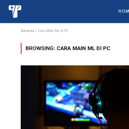
HOM
Beranda
»
Cara MAin ML di PC
BROWSING:
CARA MAIN ML DI PC