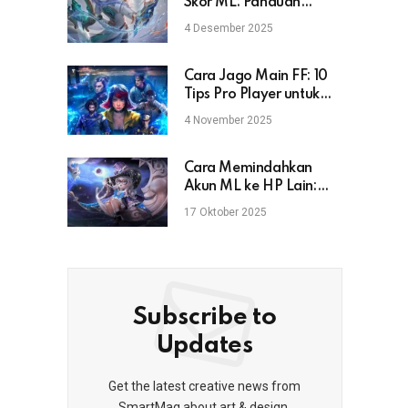
Skor ML: Panduan
Lengkap untuk Pemain
4 Desember 2025
Mobile Legends
Cara Jago Main FF: 10
Tips Pro Player untuk
Naik Rank & Booyah
4 November 2025
Cara Memindahkan
Akun ML ke HP Lain:
Aman, Cepat, dan Anti
17 Oktober 2025
Gagal
Subscribe to
Updates
Get the latest creative news from
SmartMag about art & design.