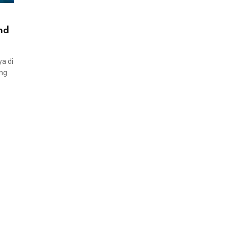
nd
ya di
ang