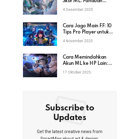
Skor ML: Panduan
Lengkap untuk Pemain
4 Desember 2025
Mobile Legends
Cara Jago Main FF: 10
Tips Pro Player untuk
Naik Rank & Booyah
4 November 2025
Cara Memindahkan
Akun ML ke HP Lain:
Aman, Cepat, dan Anti
17 Oktober 2025
Gagal
Subscribe to
Updates
Get the latest creative news from
SmartMag about art & design.