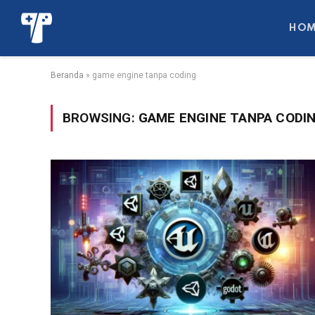
HOM
Beranda
»
game engine tanpa coding
BROWSING:
GAME ENGINE TANPA CODI