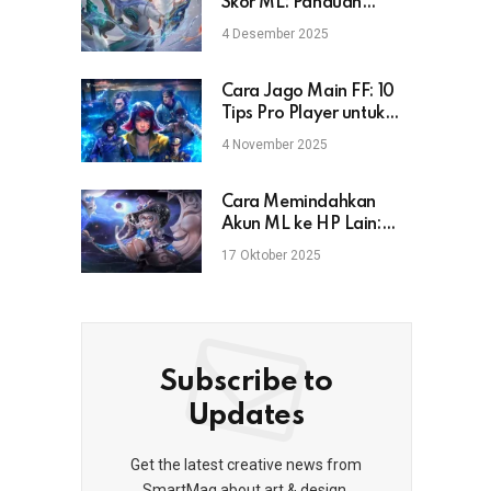
Skor ML: Panduan
Lengkap untuk Pemain
4 Desember 2025
Mobile Legends
Cara Jago Main FF: 10
Tips Pro Player untuk
Naik Rank & Booyah
4 November 2025
Cara Memindahkan
Akun ML ke HP Lain:
Aman, Cepat, dan Anti
17 Oktober 2025
Gagal
Subscribe to
Updates
Get the latest creative news from
SmartMag about art & design.