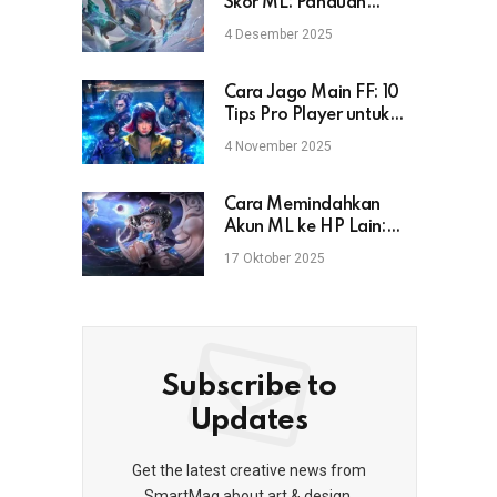
Skor ML: Panduan
Lengkap untuk Pemain
4 Desember 2025
Mobile Legends
Cara Jago Main FF: 10
Tips Pro Player untuk
Naik Rank & Booyah
4 November 2025
Cara Memindahkan
Akun ML ke HP Lain:
Aman, Cepat, dan Anti
17 Oktober 2025
Gagal
Subscribe to
Updates
Get the latest creative news from
SmartMag about art & design.