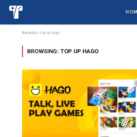
HOM
Beranda
»
top up hago
BROWSING:
TOP UP HAGO