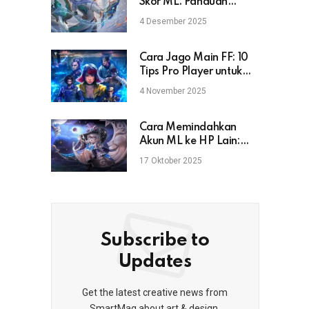
Skor ML: Panduan
Lengkap untuk Pemain
4 Desember 2025
Mobile Legends
Cara Jago Main FF: 10
Tips Pro Player untuk
Naik Rank & Booyah
4 November 2025
Cara Memindahkan
Akun ML ke HP Lain:
Aman, Cepat, dan Anti
17 Oktober 2025
Gagal
Subscribe to
Updates
Get the latest creative news from
SmartMag about art & design.