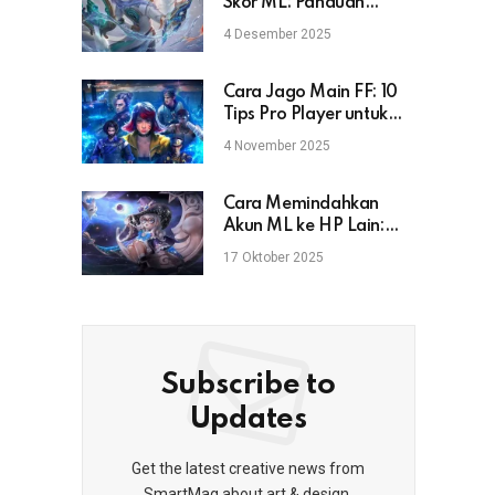
Skor ML: Panduan
Lengkap untuk Pemain
4 Desember 2025
Mobile Legends
Cara Jago Main FF: 10
Tips Pro Player untuk
Naik Rank & Booyah
4 November 2025
Cara Memindahkan
Akun ML ke HP Lain:
Aman, Cepat, dan Anti
17 Oktober 2025
Gagal
Subscribe to
Updates
Get the latest creative news from
SmartMag about art & design.