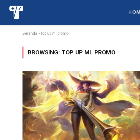
HOM
Beranda
»
top up ml promo
BROWSING:
TOP UP ML PROMO