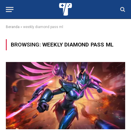
Beranda
»
weekly diamond pass ml
BROWSING:
WEEKLY DIAMOND PASS ML