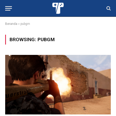
Beranda
»
pubgm
BROWSING:
PUBGM