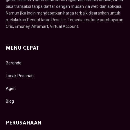
bisa transaksi tanpa daftar dengan mudah via web dan aplikasi.
Namun jika ingin mendapatkan harga terbaik disarankan untuk
melakukan Pendaftaran Reseller. Tersedia metode pembayaran
Qris, Emoney, Alfamart, Virtual Account.
MENU CEPAT
Beranda
Lacak Pesanan
Agen
Blog
PERUSAHAAN