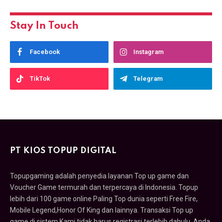
Stay In Touch
Facebook
Instagram
TikTok
Telegram
PT KIOS TOPUP DIGITAL
Topupgaming adalah penyedia layanan Top up game dan
Voucher Game termurah dan terpercaya di Indonesia. Topup
lebih dari 100 game online Paling Top dunia seperti Free Fire,
Mobile Legend,Honor Of King dan lainnya. Transaksi Top up
game di sistem Kami tidak harus registrasi terlebih dahulu, Anda