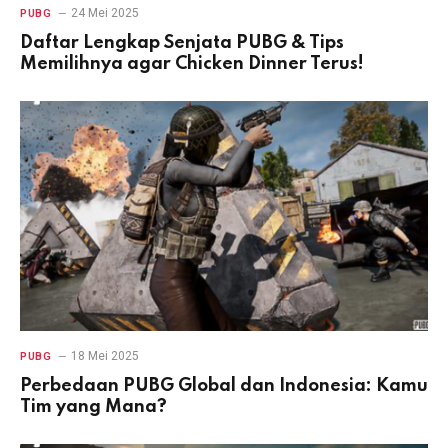
24 Mei 2025
PUBG
Daftar Lengkap Senjata PUBG & Tips
Memilihnya agar Chicken Dinner Terus!
18 Mei 2025
PUBG
Perbedaan PUBG Global dan Indonesia: Kamu
Tim yang Mana?