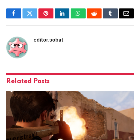
Facebook
Twitter
Pinterest
LinkedIn
WhatsApp
Reddit
Tumblr
Email
editor.sobat
Related
Posts