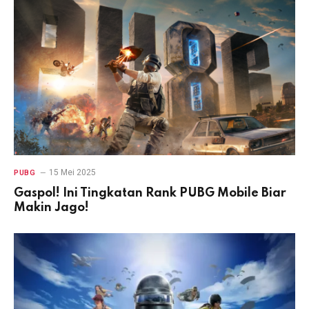
15 Mei 2025
PUBG
Gaspol! Ini Tingkatan Rank PUBG Mobile Biar
Makin Jago!