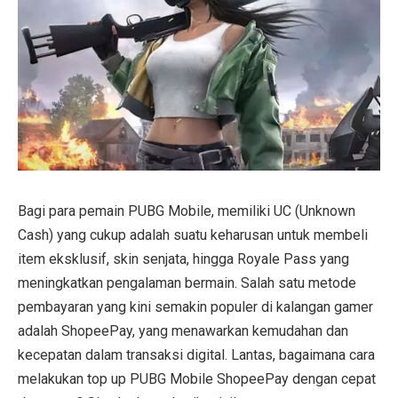
Bagi para pemain PUBG Mobile, memiliki UC (Unknown
Cash) yang cukup adalah suatu keharusan untuk membeli
item eksklusif, skin senjata, hingga Royale Pass yang
meningkatkan pengalaman bermain. Salah satu metode
pembayaran yang kini semakin populer di kalangan gamer
adalah ShopeePay, yang menawarkan kemudahan dan
kecepatan dalam transaksi digital. Lantas, bagaimana cara
melakukan top up PUBG Mobile ShopeePay dengan cepat