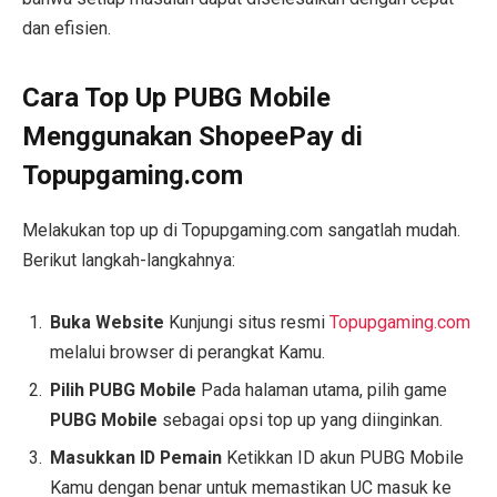
dan efisien.
Cara Top Up PUBG Mobile
Menggunakan ShopeePay di
Topupgaming.com
Melakukan top up di Topupgaming.com sangatlah mudah.
Berikut langkah-langkahnya:
Buka Website
Kunjungi situs resmi
Topupgaming.com
melalui browser di perangkat Kamu.
Pilih PUBG Mobile
Pada halaman utama, pilih game
PUBG Mobile
sebagai opsi top up yang diinginkan.
Masukkan ID Pemain
Ketikkan ID akun PUBG Mobile
Kamu dengan benar untuk memastikan UC masuk ke