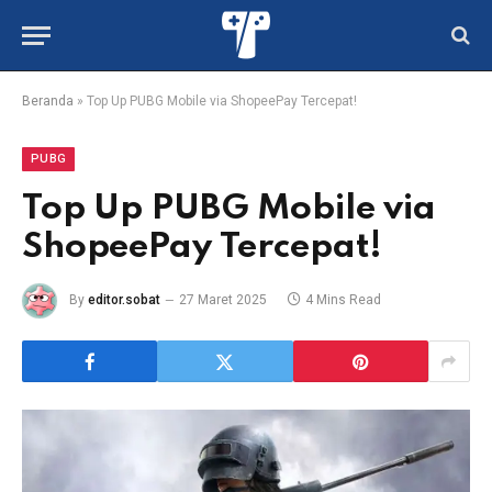
Beranda
»
Top Up PUBG Mobile via ShopeePay Tercepat!
PUBG
Top Up PUBG Mobile via
ShopeePay Tercepat!
By
editor.sobat
27 Maret 2025
4 Mins Read