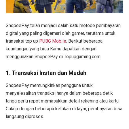
ShopeePay telah menjadi salah satu metode pembayaran
digital yang paling digemari oleh gamer, terutama untuk
transaksi top up
PUBG Mobile
. Berikut beberapa
keuntungan yang bisa Kamu dapatkan dengan
menggunakan ShopeePay di Topupgaming.com:
1. Transaksi Instan dan Mudah
ShopeePay memungkinkan pengguna untuk
menyelesaikan transaksi hanya dalam beberapa detik
tanpa perlu repot memasukkan detail rekening atau kartu.
Cukup dengan beberapa ketukan di layar, pembayaran bisa
langsung diproses.