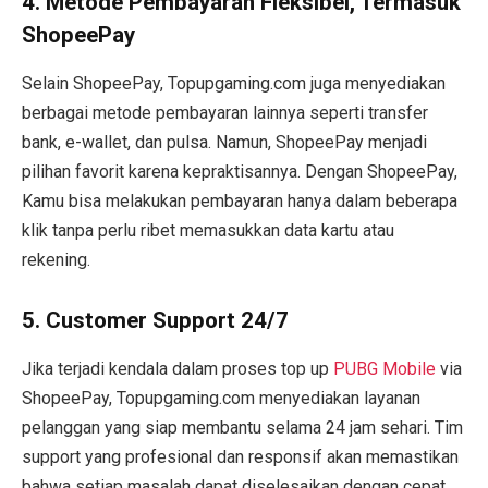
4. Metode Pembayaran Fleksibel, Termasuk
ShopeePay
Selain ShopeePay, Topupgaming.com juga menyediakan
berbagai metode pembayaran lainnya seperti transfer
bank, e-wallet, dan pulsa. Namun, ShopeePay menjadi
pilihan favorit karena kepraktisannya. Dengan ShopeePay,
Kamu bisa melakukan pembayaran hanya dalam beberapa
klik tanpa perlu ribet memasukkan data kartu atau
rekening.
5. Customer Support 24/7
Jika terjadi kendala dalam proses top up
PUBG Mobile
via
ShopeePay, Topupgaming.com menyediakan layanan
pelanggan yang siap membantu selama 24 jam sehari. Tim
support yang profesional dan responsif akan memastikan
bahwa setiap masalah dapat diselesaikan dengan cepat