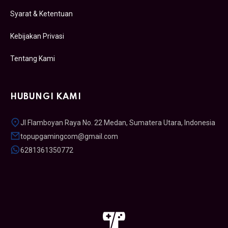
Syarat & Ketentuan
Kebijakan Privasi
Tentang Kami
HUBUNGI KAMI
Jl Flamboyan Raya No. 22 Medan, Sumatera Utara, Indonesia
topupgamingcom@gmail.com
6281361350772