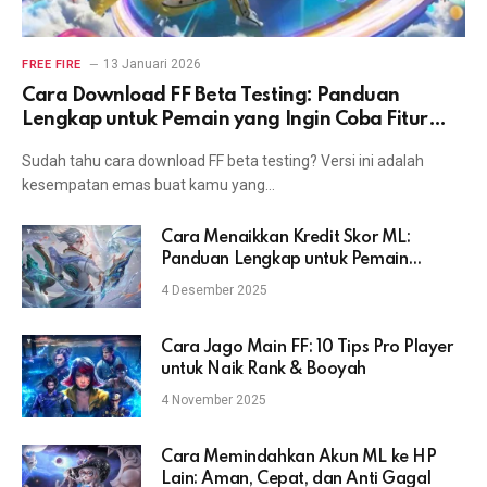
13 Januari 2026
FREE FIRE
Cara Download FF Beta Testing: Panduan
Lengkap untuk Pemain yang Ingin Coba Fitur
Terbaru
Sudah tahu cara download FF beta testing? Versi ini adalah
kesempatan emas buat kamu yang…
Cara Menaikkan Kredit Skor ML:
Panduan Lengkap untuk Pemain
Mobile Legends
4 Desember 2025
Cara Jago Main FF: 10 Tips Pro Player
untuk Naik Rank & Booyah
4 November 2025
Cara Memindahkan Akun ML ke HP
Lain: Aman, Cepat, dan Anti Gagal