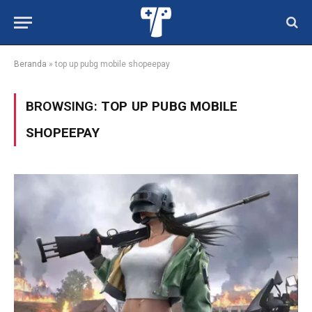
Beranda
»
top up pubg mobile shopeepay
BROWSING:
TOP UP PUBG MOBILE
SHOPEEPAY