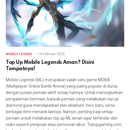
18 Februari 2025
MOBILE LEGEND
Top Up Mobile Legends Aman? Disini
Tempatnya!
Mobile Legends (ML) merupakan salah satu game MOBA
(Multiplayer Online Battle Arena) yang paling populer di dunia,
dengan jutaan pemain aktif setiap harinya. Untuk meningkatkan
pengalaman bermain, banyak pemain yang melakukan top up
diamond guna mendapatkan skin eksklusif, hero baru, serta
berbagai item menarik lainnya. Namun, penting bagi setiap
pemain untuk melakukan top up ML aman agar terhindar dari
risiko seperti penipuan atau pencurian akun. Topupgaming.com