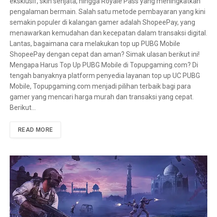
eksklusif, skin senjata, hingga Royale Pass yang meningkatkan
pengalaman bermain. Salah satu metode pembayaran yang kini
semakin populer di kalangan gamer adalah ShopeePay, yang
menawarkan kemudahan dan kecepatan dalam transaksi digital.
Lantas, bagaimana cara melakukan top up PUBG Mobile
ShopeePay dengan cepat dan aman? Simak ulasan berikut ini!
Mengapa Harus Top Up PUBG Mobile di Topupgaming.com? Di
tengah banyaknya platform penyedia layanan top up UC PUBG
Mobile, Topupgaming.com menjadi pilihan terbaik bagi para
gamer yang mencari harga murah dan transaksi yang cepat.
Berikut…
READ MORE