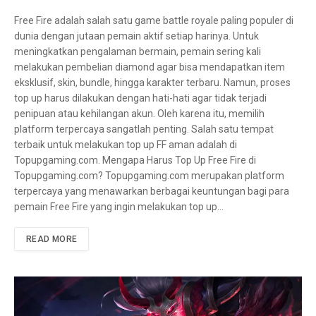
Free Fire adalah salah satu game battle royale paling populer di
dunia dengan jutaan pemain aktif setiap harinya. Untuk
meningkatkan pengalaman bermain, pemain sering kali
melakukan pembelian diamond agar bisa mendapatkan item
eksklusif, skin, bundle, hingga karakter terbaru. Namun, proses
top up harus dilakukan dengan hati-hati agar tidak terjadi
penipuan atau kehilangan akun. Oleh karena itu, memilih
platform terpercaya sangatlah penting. Salah satu tempat
terbaik untuk melakukan top up FF aman adalah di
Topupgaming.com. Mengapa Harus Top Up Free Fire di
Topupgaming.com? Topupgaming.com merupakan platform
terpercaya yang menawarkan berbagai keuntungan bagi para
pemain Free Fire yang ingin melakukan top up…
READ MORE