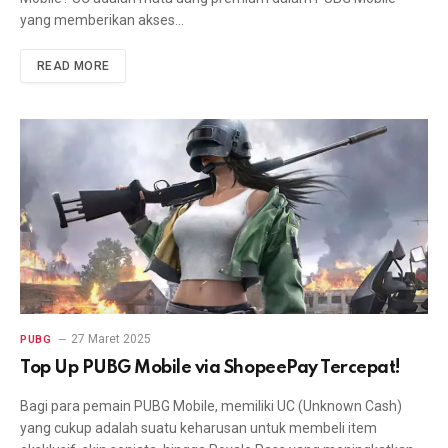
yang memberikan akses…
READ MORE
27 Maret 2025
PUBG
Top Up PUBG Mobile via ShopeePay Tercepat!
Bagi para pemain PUBG Mobile, memiliki UC (Unknown Cash)
yang cukup adalah suatu keharusan untuk membeli item