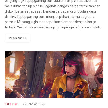
bingung lagi! Topupgaming.com adalah tempat terbaik untuk
melakukan top up Mobile Legends dengan harga termurah dan
diskon besar setiap saat. Dengan berbagai keunggulan yang
dimiliki, Topupgaming.com menjadi pilihan utama bagi para
pemain ML yang ingin mendapatkan diamond dengan harga
terbaik. Yuk, simak alasan mengapa Topupgaming.com adalah…
READ MORE
22 Februari 2025
FREE FIRE