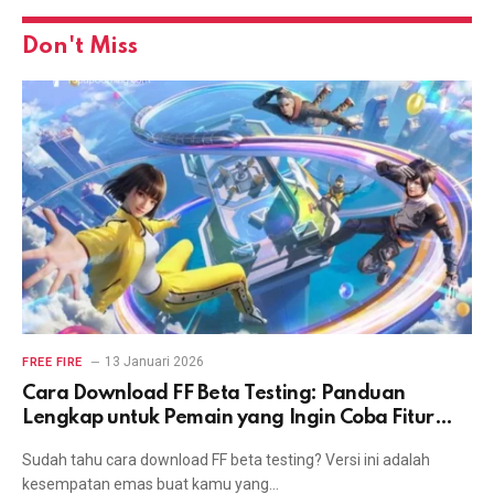
Don't Miss
13 Januari 2026
FREE FIRE
Cara Download FF Beta Testing: Panduan
Lengkap untuk Pemain yang Ingin Coba Fitur
Terbaru
Sudah tahu cara download FF beta testing? Versi ini adalah
kesempatan emas buat kamu yang…