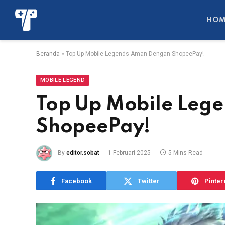
HOM
Beranda
»
Top Up Mobile Legends Aman Dengan ShopeePay!
MOBILE LEGEND
Top Up Mobile Leg
ShopeePay!
By
editor.sobat
1 Februari 2025
5 Mins Read
Facebook
Twitter
Pinter