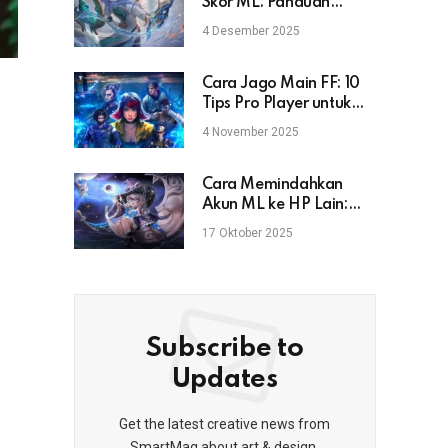
Skor ML: Panduan
Lengkap untuk Pemain
4 Desember 2025
Mobile Legends
Cara Jago Main FF: 10
Tips Pro Player untuk
Naik Rank & Booyah
4 November 2025
Cara Memindahkan
Akun ML ke HP Lain:
Aman, Cepat, dan Anti
17 Oktober 2025
Gagal
Subscribe to
Updates
Get the latest creative news from
SmartMag about art & design.