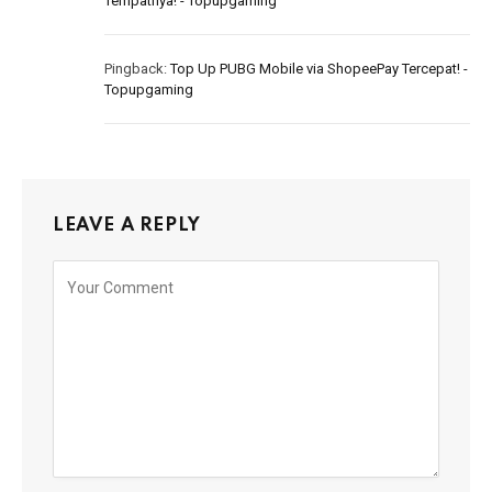
Tempatnya! - Topupgaming
Pingback:
Top Up PUBG Mobile via ShopeePay Tercepat! -
Topupgaming
LEAVE A REPLY