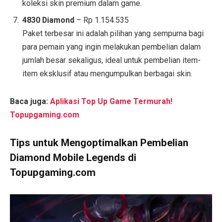
koleksi skin premium dalam game.
4830 Diamond
– Rp 1.154.535
Paket terbesar ini adalah pilihan yang sempurna bagi
para pemain yang ingin melakukan pembelian dalam
jumlah besar sekaligus, ideal untuk pembelian item-
item eksklusif atau mengumpulkan berbagai skin.
Baca juga:
Aplikasi Top Up Game Termurah!
Topupgaming.com
Tips untuk Mengoptimalkan Pembelian
Diamond Mobile Legends di
Topupgaming.com