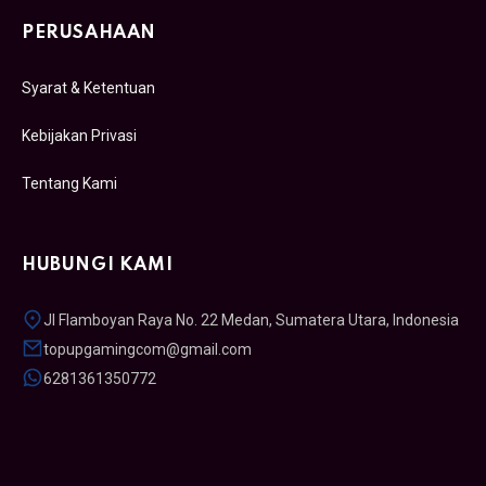
PERUSAHAAN
Syarat & Ketentuan
Kebijakan Privasi
Tentang Kami
HUBUNGI KAMI
Jl Flamboyan Raya No. 22 Medan, Sumatera Utara, Indonesia
topupgamingcom@gmail.com
6281361350772