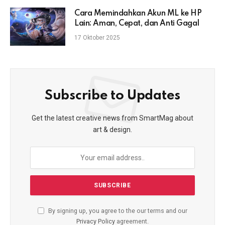
Cara Memindahkan Akun ML ke HP
Lain: Aman, Cepat, dan Anti Gagal
17 Oktober 2025
Subscribe to Updates
Get the latest creative news from SmartMag about
art & design.
By signing up, you agree to the our terms and our
Privacy Policy
agreement.