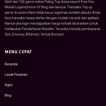
lebih dari 100 game online Paling Top dunia seperti Free Fire,
Mobile Legend,Honor Of King dan lainnya. Transaksi Top up
game di sistem Kami tidak harus registrasi terlebih dahulu, Anda
bisa transaksi tanpa daftar dengan mudah via web dan aplikasi.
Namun jika ingin mendapatkan harga terbaik disarankan untuk
melakukan Pendaftaran Reseller. Tersedia metode pembayaran
Qris, Emoney, Alfamart, Virtual Account.
MENU CEPAT
Beranda
Lacak Pesanan
Agen
Blog