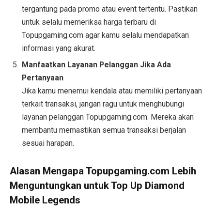
tergantung pada promo atau event tertentu. Pastikan
untuk selalu memeriksa harga terbaru di
Topupgaming.com agar kamu selalu mendapatkan
informasi yang akurat.
Manfaatkan Layanan Pelanggan Jika Ada
Pertanyaan
Jika kamu menemui kendala atau memiliki pertanyaan
terkait transaksi, jangan ragu untuk menghubungi
layanan pelanggan Topupgaming.com. Mereka akan
membantu memastikan semua transaksi berjalan
sesuai harapan.
Alasan Mengapa Topupgaming.com Lebih
Menguntungkan untuk Top Up Diamond
Mobile Legends