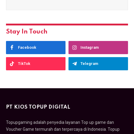
Stay In Touch
Facebook
Instagram
TikTok
Telegram
PT KIOS TOPUP DIGITAL
Topupgaming adalah penyedia layanan Top up game dan
Voucher Game termurah dan terpercaya di Indonesia. Topup