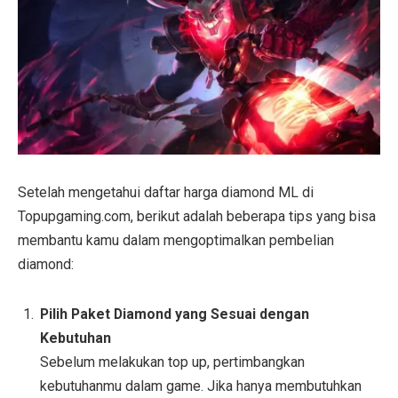
Setelah mengetahui daftar harga diamond ML di
Topupgaming.com, berikut adalah beberapa tips yang bisa
membantu kamu dalam mengoptimalkan pembelian
diamond:
Pilih Paket Diamond yang Sesuai dengan
Kebutuhan
Sebelum melakukan top up, pertimbangkan
kebutuhanmu dalam game. Jika hanya membutuhkan