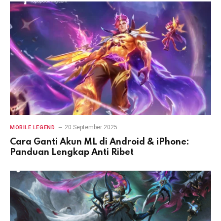
20 September 2025
MOBILE LEGEND
Cara Ganti Akun ML di Android & iPhone:
Panduan Lengkap Anti Ribet