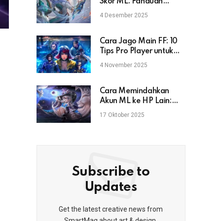
Skor ML: Panduan
Lengkap untuk Pemain
4 Desember 2025
Mobile Legends
Cara Jago Main FF: 10
Tips Pro Player untuk
Naik Rank & Booyah
4 November 2025
Cara Memindahkan
Akun ML ke HP Lain:
Aman, Cepat, dan Anti
17 Oktober 2025
Gagal
Subscribe to
Updates
Get the latest creative news from
SmartMag about art & design.