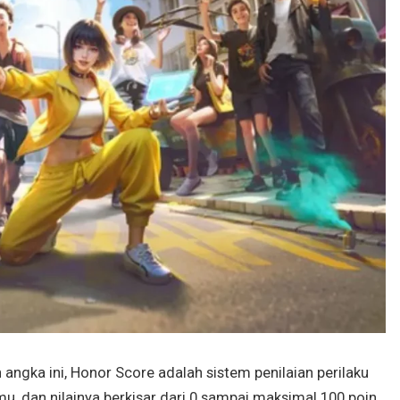
ngka ini, Honor Score adalah sistem penilaian perilaku
mu, dan nilainya berkisar dari 0 sampai maksimal 100 poin.