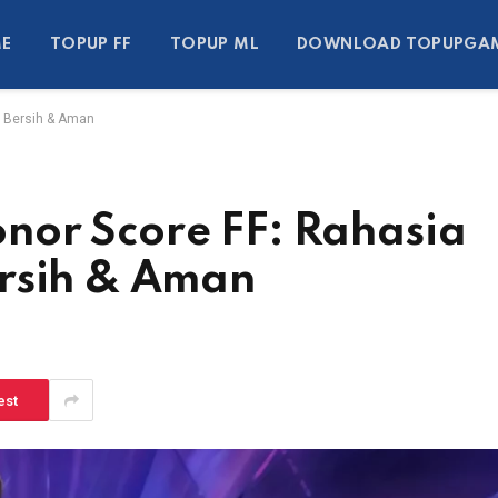
E
TOPUP FF
TOPUP ML
DOWNLOAD TOPUPGA
n Bersih & Aman
nor Score FF: Rahasia
ersih & Aman
est