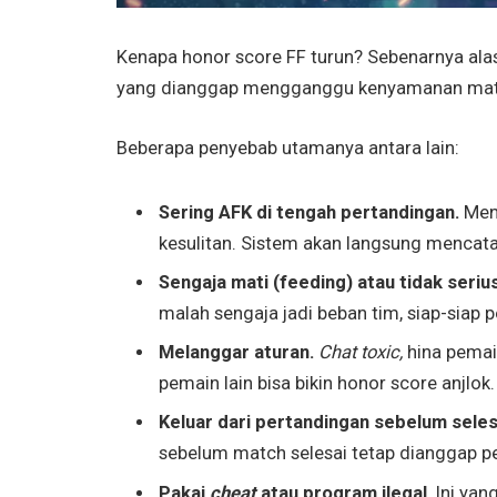
Kenapa honor score FF turun? Sebenarnya alas
yang dianggap mengganggu kenyamanan ma
Beberapa penyebab utamanya antara lain:
Sering AFK di tengah pertandingan.
Men
kesulitan. Sistem akan langsung mencata
Sengaja mati (feeding) atau tidak seriu
malah sengaja jadi beban tim, siap-siap 
Melanggar aturan.
Chat toxic,
hina pemai
pemain lain bisa bikin honor score anjlok.
Keluar dari pertandingan sebelum seles
sebelum match selesai tetap dianggap p
Pakai
cheat
atau program ilegal.
Ini yan