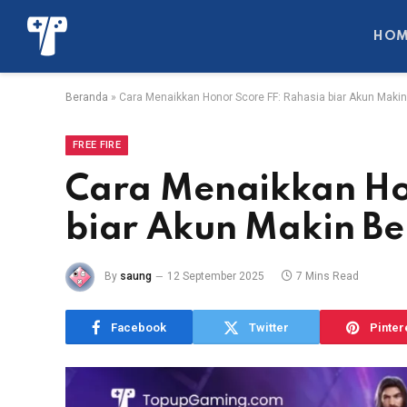
HOM
Beranda
»
Cara Menaikkan Honor Score FF: Rahasia biar Akun Maki
FREE FIRE
Cara Menaikkan Ho
biar Akun Makin B
By
saung
12 September 2025
7 Mins Read
Facebook
Twitter
Pinter