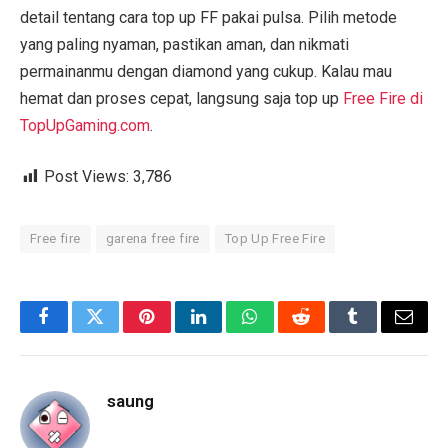
detail tentang cara top up FF pakai pulsa. Pilih metode
yang paling nyaman, pastikan aman, dan nikmati
permainanmu dengan diamond yang cukup. Kalau mau
hemat dan proses cepat, langsung saja top up
Free Fire di
TopUpGaming.com
.
Post Views:
3,786
Free fire
garena free fire
Top Up Free Fire
Facebook
Twitter
Pinterest
LinkedIn
WhatsApp
Reddit
Tumblr
Email
saung