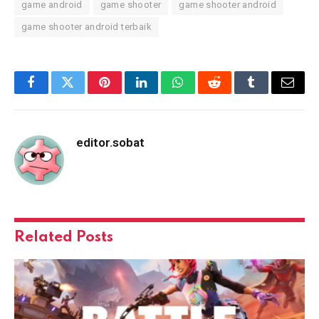
game android
game shooter
game shooter android
game shooter android terbaik
Facebook
Twitter
Pinterest
LinkedIn
WhatsApp
Reddit
Tumblr
Email
editor.sobat
Related
Posts