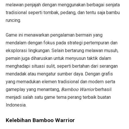
melawan penjajah dengan menggunakan berbagai senjata
tradisional seperti tombak, pedang, dan tentu saja bambu
runcing.
Game ini menawarkan pengalaman bermain yang
mendalam dengan fokus pada strategi pertempuran dan
eksplorasi lingkungan. Selain bertarung melawan musuh,
pemain juga diharuskan untuk menyusun taktik dalam
menghadapi situasi sulit, seperti bertahan dari serangan
mendadak atau mengatur sumber daya. Dengan grafis
yang memadukan elemen tradisional dan modern serta
gameplay yang menantang,
Bamboo Warrior
berhasil
menjadi salah satu game tema perang terbaik buatan
Indonesia.
Kelebihan Bamboo Warrior