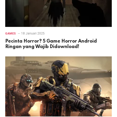
18 Januari 2025
GAMES
Pecinta Horror? 5 Game Horror Android
Ringan yang Wajib Didownload!