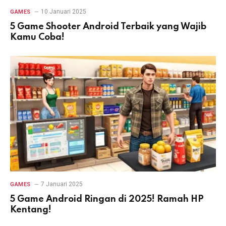
10 Januari 2025
GAMES
5 Game Shooter Android Terbaik yang Wajib
Kamu Coba!
7 Januari 2025
GAMES
5 Game Android Ringan di 2025! Ramah HP
Kentang!