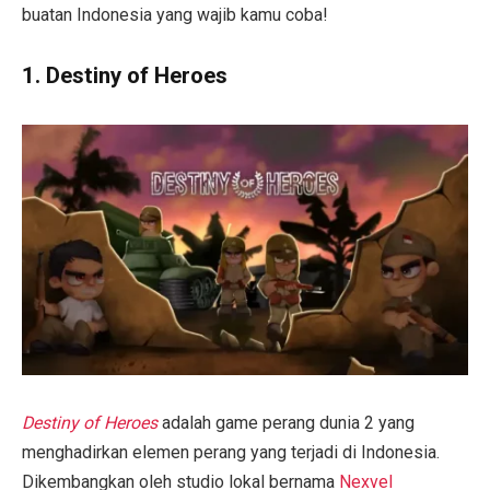
buatan Indonesia yang wajib kamu coba!
1.
Destiny of Heroes
Destiny of Heroes
adalah game perang dunia 2 yang
menghadirkan elemen perang yang terjadi di Indonesia.
Dikembangkan oleh studio lokal bernama
Nexvel