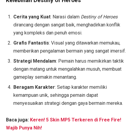
Kelebihan Destiny of Heroes
Cerita yang Kuat
: Narasi dalam
Destiny of Heroes
dirancang dengan sangat baik, menghadirkan konflik
yang kompleks dan penuh emosi.
Grafis Fantastis
: Visual yang ditawarkan memukau,
memberikan pengalaman bermain yang sangat imersif.
Strategi Mendalam
: Pemain harus memikirkan taktik
dengan matang untuk mengalahkan musuh, membuat
gameplay semakin menantang.
Beragam Karakter
: Setiap karakter memiliki
kemampuan unik, sehingga pemain dapat
menyesuaikan strategi dengan gaya bermain mereka.
Baca juga:
Keren! 5 Skin MP5 Terkeren di Free Fire!
Wajib Punya Nih!