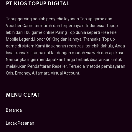
PT KIOS TOPUP DIGITAL
Topupgaming adalah penyedia layanan Top up game dan
Voucher Game termurah dan terpercaya di Indonesia. Topup
lebih dari 100 game online Paling Top dunia seperti Free Fire,
Mobile Legend,Honor Of King dan lainnya. Transaksi Top up
game di sistem Kami tidak harus registrasi terlebih dahulu, Anda
bisa transaksi tanpa daftar dengan mudah via web dan aplikasi.
Namun jika ingin mendapatkan harga terbaik disarankan untuk
melakukan Pendaftaran Reseller. Tersedia metode pembayaran
Qris, Emoney, Alfamart, Virtual Account.
MENU CEPAT
Beranda
Lacak Pesanan