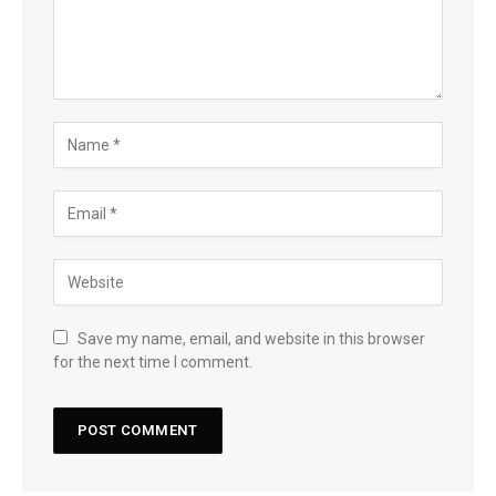
Save my name, email, and website in this browser
for the next time I comment.