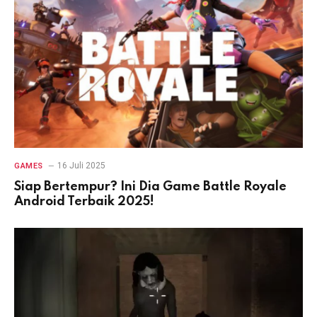
16 Juli 2025
GAMES
Siap Bertempur? Ini Dia Game Battle Royale
Android Terbaik 2025!