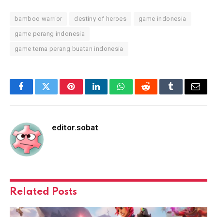
bamboo warrior
destiny of heroes
game indonesia
game perang indonesia
game tema perang buatan indonesia
Facebook
Twitter
Pinterest
LinkedIn
WhatsApp
Reddit
Tumblr
Email
editor.sobat
Related
Posts