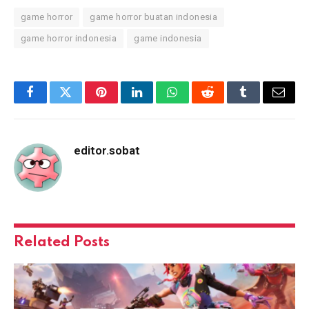
game horror
game horror buatan indonesia
game horror indonesia
game indonesia
Facebook
Twitter
Pinterest
LinkedIn
WhatsApp
Reddit
Tumblr
Email
editor.sobat
Related
Posts